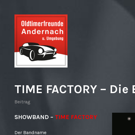
Zum
Inhalt
springen
Oldtimerfreunde Andernach und Umgebung
TIME FACTORY – Die
Beitrag
SHOWBAND –
TIME FACTORY
Der Bandname