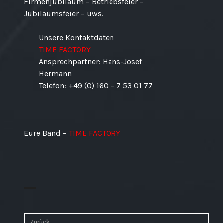
Firmenjubiläum – Betriebsfeier –
Jubiläumsfeier – uws.
Unsere Kontaktdaten
TIME FACTORY
Ansprechpartner: Hans-Josef
Hermann
Telefon: +49 (0) 160 – 7 53 01 77
Eure Band –
TIME FACTORY
Beitragsnavigation
Zurück